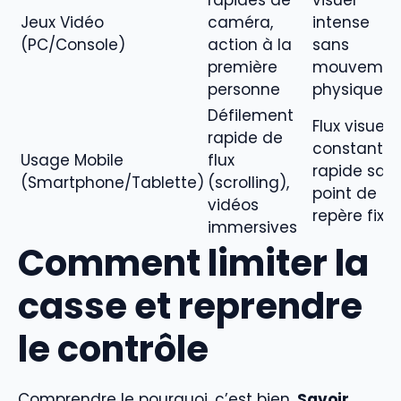
rapides de
visuel
Jeux Vidéo
caméra,
intense
(PC/Console)
action à la
sans
première
mouvemen
personne
physique
Défilement
Flux visuel
rapide de
constant e
Usage Mobile
flux
rapide san
(Smartphone/Tablette)
(scrolling),
point de
vidéos
repère fixe
immersives
Comment limiter la
casse et reprendre
le contrôle
Comprendre le pourquoi, c’est bien.
Savoir